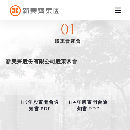
Home
投資人專區
股東專區
股東會
事業版圖
01
聯絡我們
股東會常會
會員登錄
新美齊股份有限公司股東常會
CRM報修專區
人才招募
個人資料保護政策
115年股東開會通
114年股東開會通
知書.pdf
知書.pdf
back